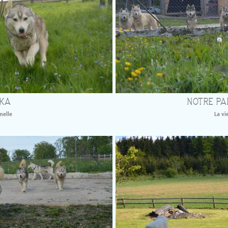
KA
NOTRE PA
melle
La vi