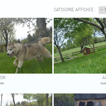
CATÉGORIE AFFICHÉE :
OK
A
âle
Husk