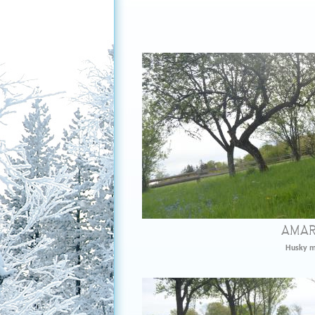
Pages
Pages
AMAR
Husky m