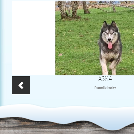
DOLLY
ASKA
Femelle husky
Femelle husky