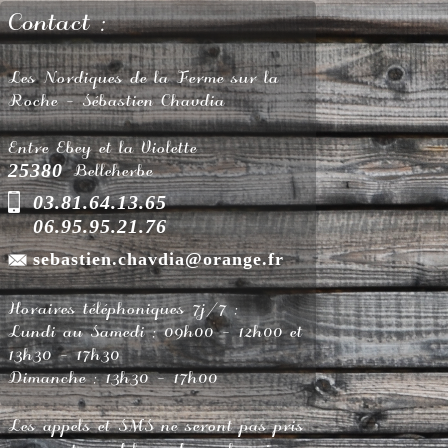
Contact :
Les Nordiques de la Ferme sur la
Roche - Sébastien Chavdia
Entre Ebey et la Violette
25380
Belleherbe
03.81.64.13.65
06.95.95.21.76
sebastien.chavdia@orange.fr
Horaires téléphoniques 7j/7 :
Lundi au Samedi : 09h00 - 12h00 et
13h30 - 17h30
Dimanche : 13h30 - 17h00
Les appels et SMS ne seront pas pris