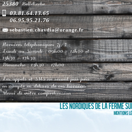
25380
Belleherbe
03.81.64.13.65
06.95.95.21.76
sebastien.chavdia@orange.fr
Horaires téléphoniques 7j/7 :
Lundi au Samedi : 09h00 - 12h00 et
13h30 - 17h30
Dimanche : 13h30 - 17h00
Les appels et SMS ne seront pas pris
en compte en dehors de ces horaires
Merci de votre compréhension
LES NORDIQUES DE LA FERME SUR
Mentions lé