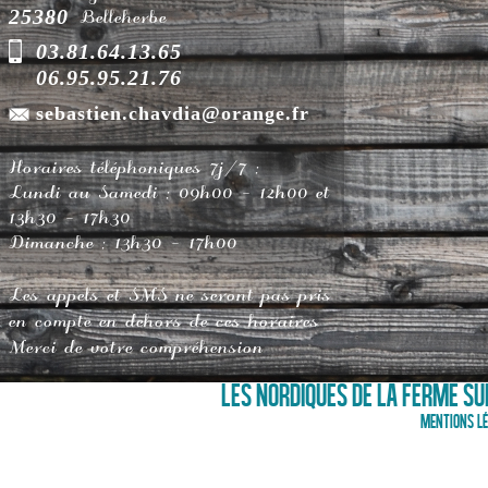
25380
Belleherbe
03.81.64.13.65
06.95.95.21.76
sebastien.chavdia@orange.fr
Horaires téléphoniques 7j/7 :
Lundi au Samedi : 09h00 - 12h00 et
13h30 - 17h30
Dimanche : 13h30 - 17h00
Les appels et SMS ne seront pas pris
en compte en dehors de ces horaires
Merci de votre compréhension
LES NORDIQUES DE LA FERME SUR
Mentions lé